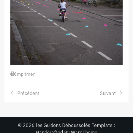
Imprimer
Précédent
Suivant
© 2026 les Guidons Déboussolés Template :
Handcrafted By
WarpTheme