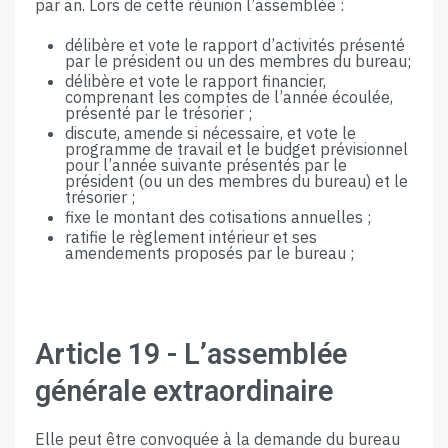
par an. Lors de cette réunion l’assemblée​ ​:
délibère et vote le rapport d’activités présenté
par le président ou un des membres du bureau​;
délibère et vote le rapport financier,
comprenant les comptes de l’année écoulée,
présenté par​ ​le​ ​trésorier​ ​;
discute, amende si nécessaire, et vote le
programme de travail et le budget prévisionnel
pour l’année suivante présentés par le
président (ou un des membres du bureau) et​ ​le​ ​
trésorier​ ​;
fixe​ ​le​ ​montant​ ​des​ ​cotisations​ ​annuelles​ ​;
ratifie​ ​le​ ​règlement​ ​intérieur​ ​et​ ​ses​ ​
amendements​ ​proposés​ ​par​ ​le​ ​bureau​ ​;
Article 19​ ​-​ ​L’assemblée​ ​
générale​ ​extraordinaire
Elle peut être convoquée à la demande du bureau