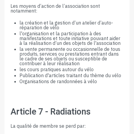
Les​ ​moyens​ ​d’action​ ​de​ ​l’association​ ​sont​ ​
notamment:
la​ ​création​ ​et​ ​la​ ​gestion​ ​d’un​ ​atelier​ ​d’auto-
réparation​ ​de​ ​vélo
l'organisation​ ​et​ ​la​ ​participation​ ​à​ ​des​ ​
manifestations​ ​et​ ​toute​ ​initiative​ ​pouvant​ ​aider​ ​
à​ ​la réalisation​ ​d’un​ ​des​ ​objets​ ​de​ ​l'association
la​ ​vente​ ​permanente​ ​ou​ ​occasionnelle​ ​de​ ​tous​ ​
produits,​ ​services​ ​ou​ ​prestations​ ​entrant​ ​dans
le​ ​cadre​ ​de​ ​ses​ ​objets​ ​ou​ ​susceptible​ ​de​ ​
contribuer​ ​à​ ​leur​ ​réalisation
les​ ​cours​ ​pratiques​ ​autour​ ​du​ ​vélo
Publication​ ​d'articles​ ​traitant​ ​du​ ​thème​ ​du​ ​vélo
Organisations​ ​de​ ​randonnées​ ​à​ ​vélo
Article​ ​7​ ​-​ ​Radiations
La​ ​qualité​ ​de​ ​membre​ ​se​ ​perd​ ​par: