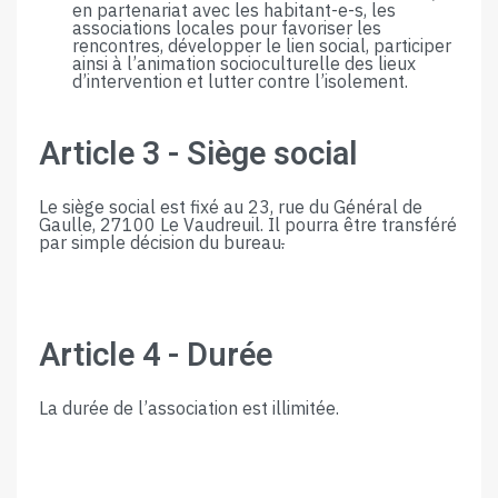
en partenariat avec les habitant-e-s, les
associations locales pour favoriser les
rencontres, développer le lien social, participer
ainsi à l’animation socioculturelle des lieux
d’intervention et lutter contre l’isolement.
Article​ ​3​ ​-​ ​Siège​ ​social
Le​ ​siège​ ​social​ ​est​ ​fixé​ ​au
23, rue du Général de
Gaulle, 27100
Le Vaudreuil.​ ​Il​ ​pourra​ ​être​ ​transféré​
​par​ ​simple​ ​décision​ ​du​ bu
reau
.
Article​ ​4​ ​-​ ​Durée
La​ ​durée​ ​de​ ​l’association​ ​est​ ​illimitée.