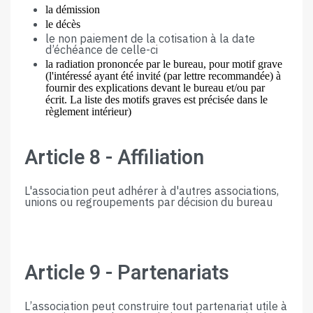
la​ ​démission
le​ ​décès
le non​ ​paiement​ ​de​ ​la​ ​cotisation
à la date
d’échéance
de celle-ci
la​ ​radiation​ ​prononcée​ ​par​ ​le​ ​bureau,​ ​pour​ ​motif​ ​grave
(l'intéressé ayant été invité (par lettre recommandée) à
fournir des explications devant le bureau et/ou par
écrit. La liste des motifs graves est précisée dans le
règlement intérieur)
Article​ ​8​ ​-​ ​Affiliation
L'association​ ​peut​ ​adhérer​ ​à​ ​d'autres​ ​associations,​ ​
unions​ ​ou​ ​regroupements​ ​par​ ​décision​ ​du​ ​bureau
Article​ ​9​ ​-​ ​Partenariats
L’association​ ​peut​ construire tout partenariat utile à