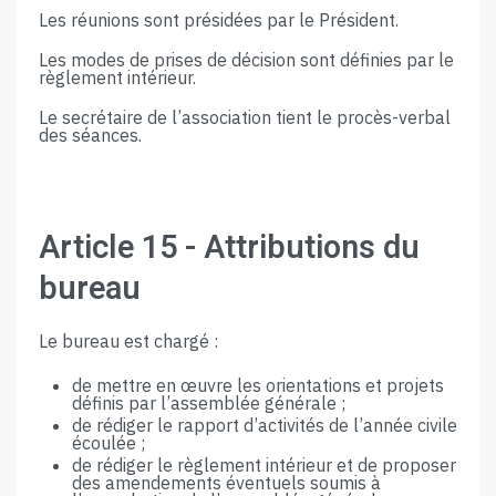
Les réunions sont présidées par le Président.
Les modes de prises de décision sont définies par le
règlement intérieur.
Le secrétaire de l’association tient le procès-verbal
des séances.
Article​ ​15​ ​-​ ​Attributions​ ​du​ ​
bureau
Le​ bureau ​est​ ​chargé​ ​:
de​ ​mettre​ ​en​ ​œuvre​ ​les​ ​orientations​ ​et​ ​projets​ ​
définis​ ​par​ ​l’assemblée​ ​générale​ ​;
de​ ​rédiger​ ​le​ ​rapport​ ​d’activités​ ​de​ ​l’année​ ​civile​
​écoulée​ ​;
de rédiger le règlement intérieur et de proposer
des amendements éventuels soumis à