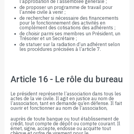
l’approbation​ ​de​ ​l’assemblée​ ​générale​ ​;
de​ ​proposer​ ​un​ ​programme​ ​de​ ​travail​ ​pour​ ​
l’année​ ​civile​ ​à​ ​venir​ ​;
de rechercher si nécessaire des financements
pour le fonctionnement des activités en
complément​ ​des​ ​cotisations​ ​des​ ​adhérents​ ​;
de​ ​choisir​ ​parmi​ ​ses​ ​membres​ ​un​ ​Président,​ ​un​ ​
Trésorier​ ​et​ ​un​ ​Secrétaire​ ​;
de​ ​statuer​ ​sur​ ​la​ ​radiation​ ​d’un​ ​adhérent​ ​selon​ ​
les​ ​procédures​ ​précisées​ ​à​ ​l’article​ ​7.
Article​ ​16​ ​-​ ​​Le​ ​rôle​ ​du​ ​bureau
Le président représente l’association dans tous les
actes de la vie civile. Il agit en justice au nom de
l’association, tant en demande qu’en défense. Il fait
ouvrir et fonctionner au nom de l’association,
auprès de toute banque ou tout établissement de
crédit, tout compte de dépôt ou compte courant. Il
émet, signe, accepte, endosse ou acquitte tout
chèque et ordre de virement pour le