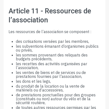
Article​ ​11​ ​-​ ​Ressources​ ​de​ ​
l’association
Les​ ​ressources​ ​de​ ​l’association​ ​se​ ​composent​ ​:
des​ ​cotisations​ ​versées​ ​par​ ​les​ ​membres,
les​ ​subventions​ ​émanant​ ​d’organismes​ ​publics​ ​
ou​ ​privés,
les​ ​sommes​ ​provenant​ ​des​ ​reliquats​ ​des​ ​
budgets​ ​précédents,
les​ ​recettes​ ​des​ ​activités​ ​organisées​ ​par​ ​
l’association,
les​ ​ventes​ ​de​ ​biens​ ​et​ ​de​ ​services​ ​ou​ ​de​ ​
prestations​ ​fournies​ ​par​ ​l'association,
les​ ​dons​ ​et​ ​les​ ​legs,
du​ ​produit​ ​de​ ​la​ ​location​ ​ou​ ​la​ ​vente​ ​de​ ​
matériels​ ​ou​ ​d’accessoires,
de​ ​prestations​ ​ponctuelles​ ​pour​ ​des​ ​groupes​ ​
(constitués​ ​ou​ ​non)​ ​autour​ ​du​ ​vélo​ ​et​ ​de​ ​la
sécurité​ ​routière,
de​ ​toutes​ ​autres​ ​ressources​ ​permises​ ​par​ ​les​ ​