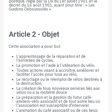
politique, régie par la Loi du 1er juillet 1901​ ​et​ ​le​ ​
décret​ ​du​ ​16​ ​août​ ​1901,​ ​ayant​ ​pour​ ​titre​ ​:​ ​« Les
Guidons Déboussolés »​.
Article​ ​2​ ​-​ ​Objet
Cette​ ​association​ ​a​ ​pour​ ​but:
L’apprentissage​ ​de​ ​la​ ​réparation​ ​et​ ​de​ ​
l'entretien​ ​de​ ​cycles,
La​ ​promotion​ ​et​ ​l’aide​ ​à​ ​l’utilisation​ ​du​ ​vélo​,
Toutes​ ​actions​ ​visant​ ​à​ ​accroître,​ ​améliorer​ ​et​ ​
faciliter​ ​l’accès​ ​pour​ ​tous​ ​au​ ​vélo,
Le​ ​recyclage​ ​ou​ ​le​ ​réemploi​ ​de​ ​vélos​ ​destinés​ ​à​ ​
la​ ​destruction,
La​ ​création​ ​de​ ​tous​ ​nouveaux​ ​services​ ​liés​ ​aux​ ​
vélos
ou à la mobilité douce
La préparation et la gestion du futur café-
ateliers-vélo associatif et de tout autre lieu où
l'association est susceptible d'intervenir.
L’animation du café associatif ou de ces lieux,