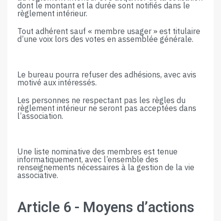
dont le montant e
t la durée sont
notifié
s
dans le
règlement intérieu
r.
Tout​ ​adhérent sauf « membre usager »​ ​est​ ​titulaire​ ​
d’une​ ​voix​ ​lors​ ​des​ ​votes​ ​en​ ​assemblée​ ​générale.
Le​ ​bureau​ ​pourra​ ​refuser​ ​des​ ​adhésions,​ ​avec​ ​avis​ ​
motivé​ ​aux​ ​intéressés.
Les personnes ne respectant pas les règles du
règlement intérieur ne seront pas acceptées dans
l’association.
Une liste nominative des membres est tenue
informatiquement, avec l’ensemble des
renseignements nécessaires à la gestion de la vie
associative.
Article​ ​6​ ​-​ ​Moyens​ ​d’actions