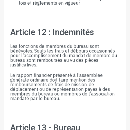
lois​ ​et​ ​règlements​ ​en​ ​vigueur
Article​ ​12​ ​:​ ​Indemnités
Les​ ​fonctions​ ​de​ ​membres​ ​du​ ​​bureau​ ​sont​ ​
bénévoles.​ ​Seuls​ ​les​ ​frais​ ​et débours​ ​occasionnés​ ​
pour​ ​l’accomplissement​ ​du​ ​
mandat
de
​ ​membre​ ​du​ ​
bureau sont​ ​remboursés​ ​au​ ​vu​ ​des​ ​pièces​ ​
justificatives.​ ​
Le​ ​rapport​ ​financier​ ​présenté​ ​à​ ​l‘assemblée​ ​
générale ordinaire​ ​doit​ ​faire​ ​mention​ ​des​
remboursements​ ​de​ ​frais​ ​de​ ​mission,​ ​de​ ​
déplacement​ ​ou​ ​de représentation​ ​payés​ ​à​ ​des​ ​
membres​ ​​du​ ​bureau​ ​ou membres​ ​de​ ​l'association​ ​
mandaté​ ​par​ ​le​ ​​bureau.
Article​ ​13​ ​-​ Bureau