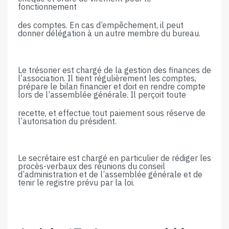
fonctionnement
des​ ​comptes.​ ​En​ ​cas​ ​d’empêchement,​ ​il​ ​peut​ ​
donner​ ​délégation​ ​à​ ​un​ ​autre​ ​membre​ ​du​ ​bureau.
Le trésorier est chargé de la gestion des finances de
l’association. Il tient régulièrement les comptes,
prépare le bilan financier et doit en rendre compte
lors de l’assemblée générale. Il perçoit toute
recette,​ ​et​ ​effectue​ ​tout​ ​paiement​ ​sous​ ​réserve​ ​de​ ​
l’autorisation​ ​du​ ​président.
Le secrétaire est chargé en particulier de rédiger les
procès-verbaux des réunions du conseil
d’administration​ ​et​ ​de​ ​l’assemblée​ ​générale​ ​et​ ​de​ ​
tenir​ ​le​ ​registre​ ​prévu​ ​par​ ​la​ ​loi.